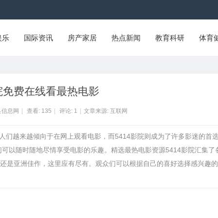
娱乐
国际资讯
房产家居
热点新闻
教育科研
体育
影院免费在线看最热电影
县信息网
|
查看:
135
|
评论:
1
|
文章来源: 互联网
代，人们越来越倾向于在网上观看电影，而5414影院则成为了许多影迷的首
们可以随时随地尽情享受电影的乐趣。精选最热电影资源5414影院汇集了
还是亚洲佳作，这里应有尽有。观众们可以根据自己的喜好选择感兴趣的