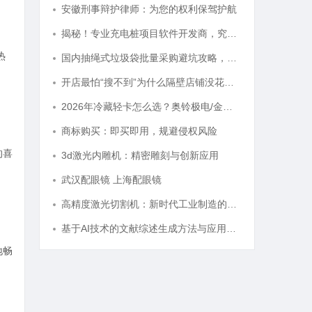
安徽刑事辩护律师：为您的权利保驾护航
揭秘！专业充电桩项目软件开发商，究竟藏着哪些行业秘诀？
热
国内抽绳式垃圾袋批量采购避坑攻略，照着做
开店最怕“搜不到”为什么隔壁店铺没花钱，ai却天天给他免费派单？
2026年冷藏轻卡怎么选？奥铃极电/金奥铃冷链运输的降本增效最优解
商标购买：即买即用，规避侵权风险
的喜
3d激光内雕机：精密雕刻与创新应用
武汉配眼镜 上海配眼镜
高精度激光切割机：新时代工业制造的革命者
基于AI技术的文献综述生成方法与应用研究综述
地畅