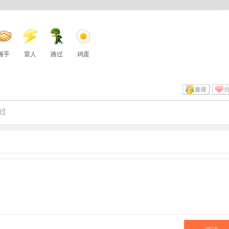
握手
雷人
路过
鸡蛋
邀请
过