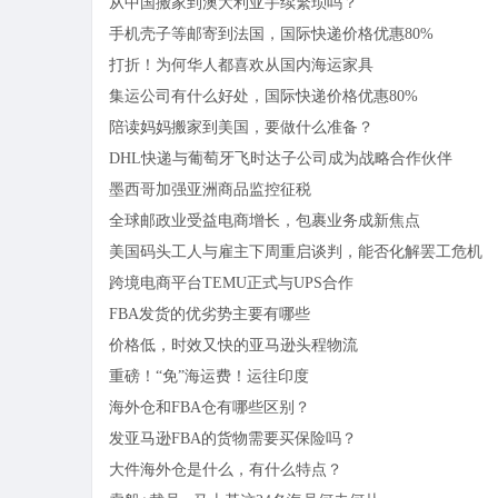
从中国搬家到澳大利亚手续繁琐吗？
手机壳子等邮寄到法国，国际快递价格优惠80%
打折！为何华人都喜欢从国内海运家具
集运公司有什么好处，国际快递价格优惠80%
陪读妈妈搬家到美国，要做什么准备？
DHL快递与葡萄牙飞时达子公司成为战略合作伙伴
墨西哥加强亚洲商品监控征税
全球邮政业受益电商增长，包裹业务成新焦点
美国码头工人与雇主下周重启谈判，能否化解罢工危机
跨境电商平台TEMU正式与UPS合作
FBA发货的优劣势主要有哪些
价格低，时效又快的亚马逊头程物流
重磅！“免”海运费！运往印度
海外仓和FBA仓有哪些区别？
发亚马逊FBA的货物需要买保险吗？
大件海外仓是什么，有什么特点？