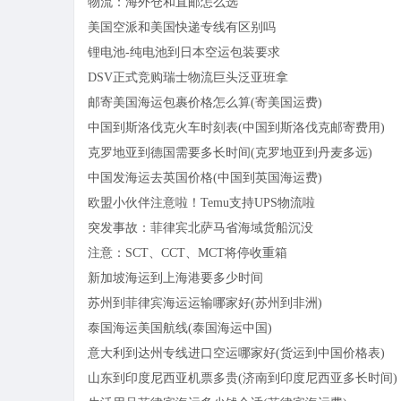
物流：海外仓和直邮怎么选
美国空派和美国快递专线有区别吗
锂电池-纯电池到日本空运包装要求
DSV正式竞购瑞士物流巨头泛亚班拿
邮寄美国海运包裹价格怎么算(寄美国运费)
中国到斯洛伐克火车时刻表(中国到斯洛伐克邮寄费用)
克罗地亚到德国需要多长时间(克罗地亚到丹麦多远)
中国发海运去英国价格(中国到英国海运费)
欧盟小伙伴注意啦！Temu支持UPS物流啦
突发事故：菲律宾北萨马省海域货船沉没
注意：SCT、CCT、MCT将停收重箱
新加坡海运到上海港要多少时间
苏州到菲律宾海运运输哪家好(苏州到非洲)
泰国海运美国航线(泰国海运中国)
意大利到达州专线进口空运哪家好(货运到中国价格表)
山东到印度尼西亚机票多贵(济南到印度尼西亚多长时间)