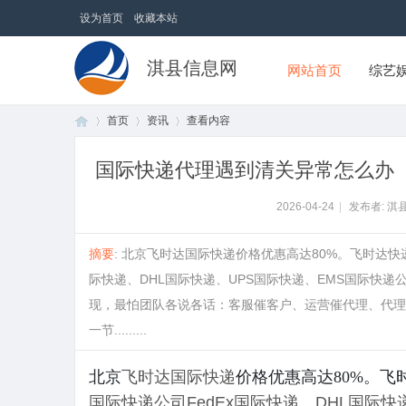
设为首页
收藏本站
淇县信息网
网站首页
综艺
首页
资讯
查看内容
国际快递代理遇到清关异常怎么办
首
›
›
›
2026-04-24
|
发布者: 淇
摘要
: 北京飞时达国际快递价格优惠高达80%。飞时达
际快递、DHL国际快递、UPS国际快递、EMS国际快
现，最怕团队各说各话：客服催客户、运营催代理、代理
一节.........
北京
飞时达
国际快递
价格优惠高达80%。
页
国际快递公司
FedEx国际快递
、
DHL国际快