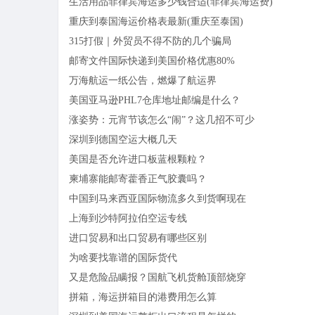
生活用品菲律宾海运多少钱合适(菲律宾海运费)
重庆到泰国海运价格表最新(重庆至泰国)
315打假｜外贸员不得不防的几个骗局
邮寄文件国际快递到美国价格优惠80%
万海航运一纸公告，燃爆了航运界
美国亚马逊PHL7仓库地址邮编是什么？
涨姿势：元宵节该怎么“闹”？这几招不可少
深圳到德国空运大概几天
美国是否允许进口板蓝根颗粒？
柬埔寨能邮寄藿香正气胶囊吗？
中国到马来西亚国际物流多久到货啊现在
上海到沙特阿拉伯空运专线
进口贸易和出口贸易有哪些区别
为啥要找靠谱的国际货代
又是危险品瞒报？国航飞机货舱顶部烧穿
拼箱，海运拼箱目的港费用怎么算