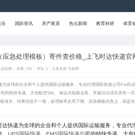
娱乐
国际资讯
房产家居
热点新闻
教育科研
体育
（应急处理模板）寄件查价格_上飞时达快递官
县信息网
|
查看:
135
|
评论:
1
|
文章来源: 互联网
快递为全球的企业和个人提供国际运输服务，专业代理国际快递公司FedEx
递公司的特快专递、大包航空SAL、海运水陆路业务。开篇结论清关异常一
催清关，结果信息不一致，处理效率反而下降。应急模板的意义，就是先
飞时达快递为全球的企业和个人提供国际运输服务，专业代
递
、
UPS国际快递
、
EMS国际快递
公司的特快专递、大包