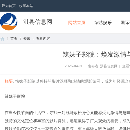
设为首页
收藏本站
淇县信息网
网站首页
综艺娱乐
国际
首页
资讯
查看内容
辣妹子影院：焕发激情
首
›
›
›
2026-04-30
|
发布者: 淇县信息网
|
查看
摘要
: 辣妹子影院以独特的影片选择和热情的观影氛围，成为年轻观众的聚
辣妹子影院
在当今快节奏的生活中，寻找一处既能放松身心又能感受到激情与趣
独特的文化定位和丰富的影片资源，迅速赢得了广大观众的喜爱，成
页
辣妹子影院不仅仅是一家普通的电影院，更是年轻人释放自我、增进