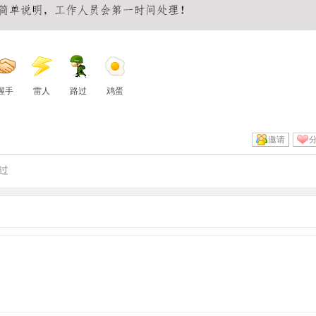
握手
雷人
路过
鸡蛋
邀请
过