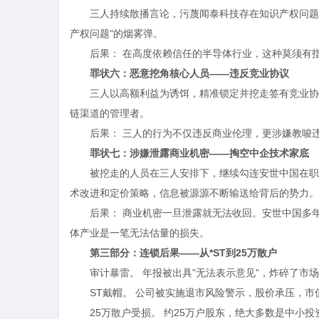
三人持续散播言论，污蔑闻泰科技存在知识产权问题
产权问题"的烟雾弹。
后果： 在高度依赖信任的半导体行业，这种莫须有
罪状六：恶意挖角核心人员——违反竞业协议
三人以高额利益为诱饵，精准锁定并挖走签有竞业协
链渠道的管理者。
后果： 三人的行为不仅违反商业伦理，更涉嫌教唆
罪状七：涉嫌泄露商业机密——掏空中企技术家底
被挖走的人员在三人安排下，继续勾连安世中国在职
术改进和定价策略，信息被源源不断输送给背后的势力。
后果： 商业机密一旦泄露就无法收回。安世中国多年
体产业是一笔无法估量的损失。
第三部分：连锁后果——从*ST到25万散户
审计暴雷。 年报被出具"无法表示意见"，炸碎了市
ST戴帽。 公司被实施退市风险警示，股价承压，市
25万散户受损。 约25万户股东，绝大多数是中小