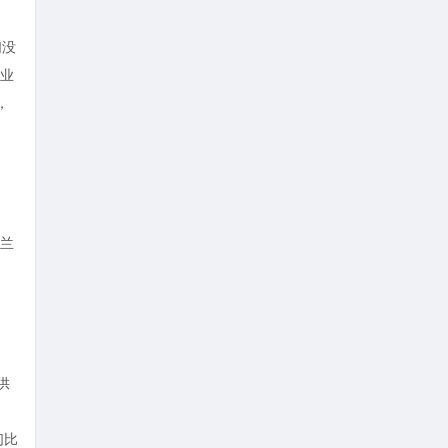
们没
业
，
兰
供
们比