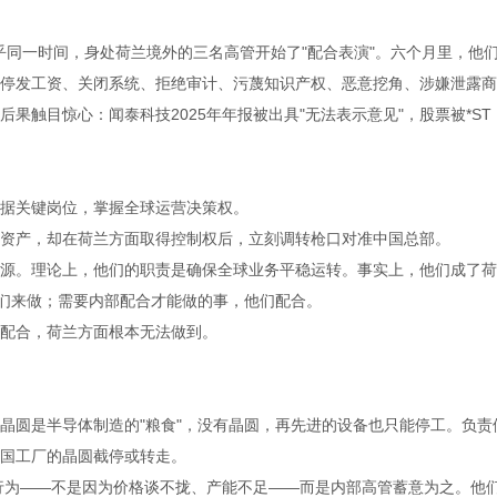
几乎同一时间，身处荷兰境外的三名高管开始了"配合表演"。六个月里，他
停发工资、关闭系统、拒绝审计、污蔑知识产权、恶意挖角、涉嫌泄露商
果触目惊心：闻泰科技2025年年报被出具"无法表示意见"，股票被*ST
据关键岗位，掌握全球运营决策权。
资产，却在荷兰方面取得控制权后，立刻调转枪口对准中国总部。
源。理论上，他们的职责是确保全球业务平稳运转。事实上，他们成了荷
他们来做；需要内部配合才能做的事，他们配合。
配合，荷兰方面根本无法做到。
晶圆是半导体制造的"粮食"，没有晶圆，再先进的设备也只能停工。负责
国工厂的晶圆截停或转走。
行为——不是因为价格谈不拢、产能不足——而是内部高管蓄意为之。他