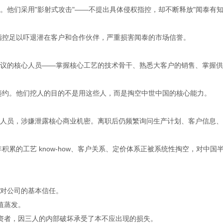
。他们采用"影射式攻击"——不提出具体侵权指控，却不断释放"闻泰有
指控足以吓退潜在客户和合作伙伴，严重损害闻泰的市场信誉。
议的核心人员——掌握核心工艺的技术骨干、熟悉大客户的销售、掌握供
违约。他们挖人的目的不是用这些人，而是掏空中世中国的核心能力。
人员，涉嫌泄露核心商业机密。离职后仍频繁询问生产计划、客户信息、
积累的工艺 know-how、客户关系、定价体系正被系统性掏空，对中国
场对公司的基本信任。
值蒸发。
投资者，因三人的内部破坏承受了本不应出现的损失。