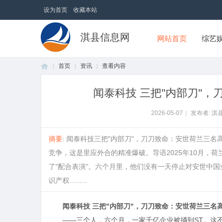
设为首页
收藏本站
淇县信息网
网站首页
综艺
首页
资讯
查看内容
闻泰科技 三把"内部刀"
首
›
›
›
2026-05-07
|
发布者: 淇
摘要
: 闻泰科技三把"内部刀"，刀刀致命：安世荷兰三
竞争，这是里应外合的精准爆破。导语2025年10月，
了"配合表演"。六个月里，他们没有一天停止对安世中
识产权.........
闻泰科技 三把"内部刀"，刀刀致命：安世荷兰三名
页
——三个人，六个月，一家千亿企业被捅到ST。这