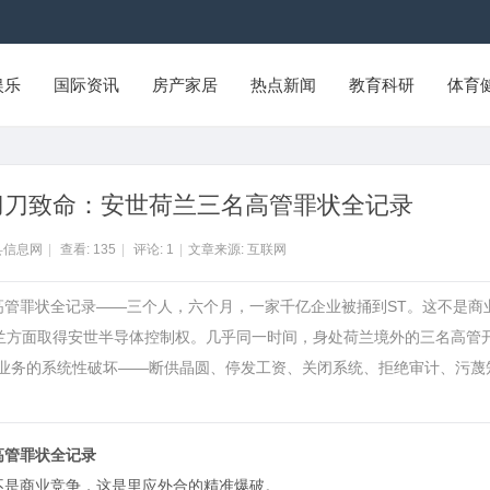
娱乐
国际资讯
房产家居
热点新闻
教育科研
体育
，刀刀致命：安世荷兰三名高管罪状全记录
县信息网
|
查看:
135
|
评论:
1
|
文章来源: 互联网
名高管罪状全记录——三个人，六个月，一家千亿企业被捅到ST。这不是商
荷兰方面取得安世半导体控制权。几乎同一时间，身处荷兰境外的三名高管
国业务的系统性破坏——断供晶圆、停发工资、关闭系统、拒绝审计、污蔑
高管罪状全记录
不是商业竞争，这是里应外合的精准爆破。