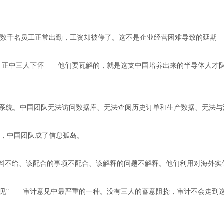
数千名员工正常出勤，工资却被停了。这不是企业经营困难导致的延期—
。正中三人下怀——他们要瓦解的，就是这支中国培养出来的半导体人才
办公系统。中国团队无法访问数据库、无法查阅历史订单和生产数据、无法与
"，中国团队成了信息孤岛。
资料不给、该配合的事项不配合、该解释的问题不解释。他们利用对海外实
示意见"——审计意见中最严重的一种。没有三人的蓄意阻挠，审计不会走到