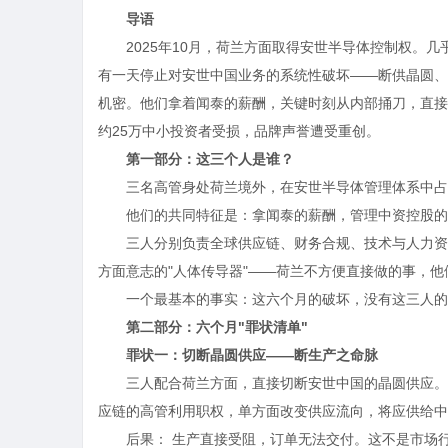
导语
2025年10月，荷兰方面取得安世半导体控制权。
有一天停止对安世中国业务的系统性破坏——断供晶圆、
机密。他们拿着闻泰的薪酬，关键时刻从内部捅刀，直接后
约25万中小投资者受损，品牌声誉遭受重创。
第一部分：这三个人是谁？
三名高管身处荷兰境外，在安世半导体管理体系中占
他们的共同特征是：拿闻泰的薪酬，管理中资控股的
三人分别负责全球供应链、财务合规、技术与人力资
方面意志的"人体传导器"——荷兰不方便直接做的事，
一个最基本的事实：这六个月的破坏，没有这三人的
第二部分：六个月"罪状清单"
罪状一：切断晶圆供应——断生产之命脉
三人配合荷兰方面，直接切断安世中国的晶圆供应。
应链的高管利用职权，单方面改变供应流向，将应供给中
后果： 生产直接受阻，订单无法交付。这不是市场