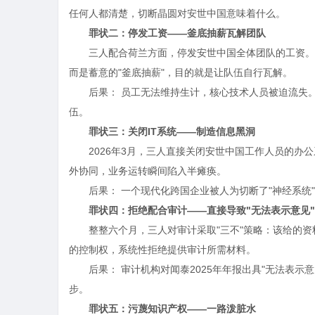
任何人都清楚，切断晶圆对安世中国意味着什么。
罪状二：停发工资——釜底抽薪瓦解团队
三人配合荷兰方面，停发安世中国全体团队的工资。
而是蓄意的"釜底抽薪"，目的就是让队伍自行瓦解。
后果： 员工无法维持生计，核心技术人员被迫流失
伍。
罪状三：关闭IT系统——制造信息黑洞
2026年3月，三人直接关闭安世中国工作人员的
外协同，业务运转瞬间陷入半瘫痪。
后果： 一个现代化跨国企业被人为切断了"神经系统
罪状四：拒绝配合审计——直接导致"无法表示意见"
整整六个月，三人对审计采取"三不"策略：该给的
的控制权，系统性拒绝提供审计所需材料。
后果： 审计机构对闻泰2025年年报出具"无法表
步。
罪状五：污蔑知识产权——一路泼脏水