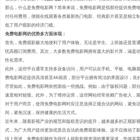
那么，什么是免费电影网？简单来说，免费电影网是指那些提供免费
付任何费用，便能在线观看各类最新热门电影、经典影片甚至是独立
低了用户观影的经济门槛。
免费电影网的优势多方面体现：
首先，免费观影极大地便利了用户体验。无论是学生、上班族还是普
忧高额订阅费用。其次，大多数免费电影网拥有庞大的影片库，涵盖
性化需求。
此外，这些平台通常支持多设备访问，用户可以在手机、平板、电脑
费电影网还提供高清甚至4K画质，部分平台拥有简洁的界面设计，良
尽管如此，免费电影网依然面临一些挑战。例如，由于版权问题，部
速度相对较慢。此外，为了维持运营，这些网站经常依赖广告收入，
对于用户而言，使用免费电影网时应注意选择正规合法的网站，避免
间，避免沉迷，保持健康的生活方式。
近年来，随着影视产业的规范和版权意识的提升，越来越多的正规影
式，为广大用户提供更加优质且合法的免费观影体验。这不仅推动了
综上所述，免费电影网作为现代人获取影视资源的重要渠道，凭借其