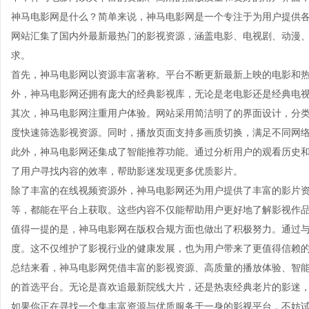
神马电影网是什么？简单来说，神马电影网是一个专注于为用户提供
网站汇集了国内外最新最热门的影视资源，涵盖电影、电视剧、动漫
求。
首先，神马电影网以资源丰富著称。平台不断更新最新上映的电影和
外，神马电影网还拥有庞大的经典影视库，无论是老电影还是经典电
其次，神马电影网注重用户体验。网站采用简洁明了的界面设计，分
度快速筛选影视资源。同时，播放页面支持多画质切换，满足不同网
此外，神马电影网还集成了智能推荐功能。通过分析用户的观看历史
了用户寻找内容的效率，帮助影迷发现更多优质影片。
除了丰富的在线视频资源外，神马电影网还为用户提供了丰富的影片
等，都能在平台上获取。这些内容不仅能帮助用户更好地了解影视作
值得一提的是，神马电影网在版权合规方面也做出了积极努力。通过
度。这不仅维护了影视行业的健康发展，也为用户带来了更值得信赖
总结来看，神马电影网凭借丰富的影视资源、高质量的播放体验、智
的首选平台。无论是喜欢追最新院线大片，还是热衷经典老片的影迷
如果你正在寻找一个集丰富资源与优质服务于一身的影视平台，不妨