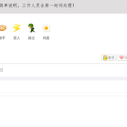
握手
雷人
路过
鸡蛋
邀请
过