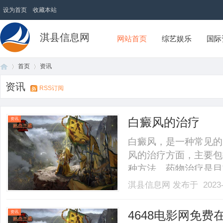
设为首页
收藏本站
淇县信息网
网站首页
综艺娱乐
国际
首页
资讯
资讯
RSS订阅
首
›
›
白癜风的治疗
资讯
白癜风，是一种常见的
风的治疗方面，主要包
种方法。药物治疗是目
用药和内服药。外用药
淇县信息网
发布于 2023-
等。激素类药物可以抑
以通过光敏反应使色素
页
4648电影网免
资讯
低.........