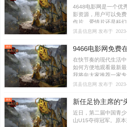
4648电影网是一个
影资源，用户可以免费
作片、爱情片还是科幻
一些4648电影网的特
淇县信息网
发布于 2023-
库，涵盖了各种各样的
还是追求刺激的动作片，都能
9466电影网免
资讯
在快节奏的现代生活中
如何方便地观看最新最
我将向大家推荐一家专
首先，9466电影网
淇县信息网
发布于 2023-
的喜爱。无论是国内热
都是高清无广告的。无论你
新任足协主席的“
资讯
近日，第二届中国青少
山U15夺得冠军。原本这