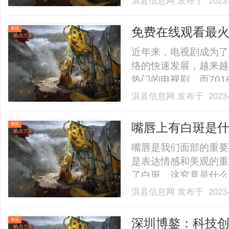
淇县信息网
发布于 2023-
为电子商务领域设计开
理、财务管理等多个模块，
免费在线观看最火
资讯
近年来，电视剧成为了
络的快速发展，越来越
热门的电视剧。而70
台。7016影院提供
淇县信息网
发布于 2023-
额外的费用就能够欣赏
拥有一流的视频播放技术，
嘴唇上有白斑是
资讯
嘴唇是我们面部的重要
是表达情感和美观的重
了白斑，这究竟是什么
的常见原因。1.白癜
淇县信息网
发布于 2023-
去色素。它可能会影响
因尚不明确，但一些研
深圳博鏊：科技
资讯