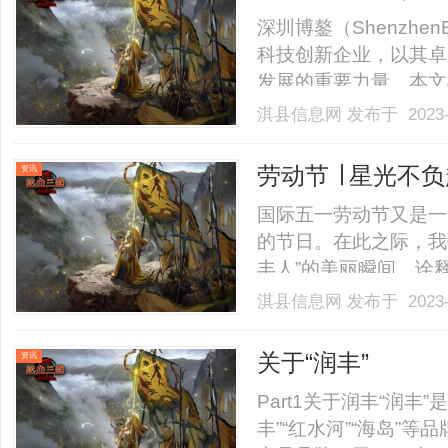
2.........
深圳博鏊（ShenzhenB
科技创新企业，以其卓
发展的重要力量。本文
展望。深圳博鏊成立于
淇县信息网
发布于 2023-
云计算等领域的研发和
成的高水平研发团队，并与国内
劳动节 ∣ 星光不
资讯
国际五一劳动节又是一
的节日。在此之际，我
丰人”的美丽瞬间，诠
义。携手前行相互成就
淇县信息网
发布于 2023-
商。在高中毕业后考取
他从原单位离开，为水泥老
关于“润丰”
资讯
Part1关于润丰“润丰
丰”“红水河”“海岛”