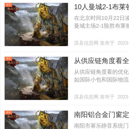
10人曼城2-1布
资讯
薫强突造进球
在北京时间10月22
曼城主场2-1险胜布莱顿
淇县信息网
发布于 2023-
从供应链角度看全
资讯
从供应链角度看的优化
如国际小包和国际物流公司
淇县信息网
发布于 2023-
南阳铝合金门窗
资讯
南阳市幂乐静音系统门