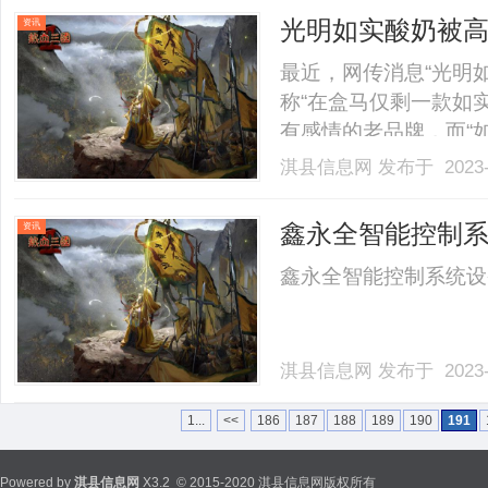
光明如实酸奶被
资讯
最近，网传消息“光明
称“在盒马仅剩一款如
有感情的老品牌，而“
市场上颇有口碑，“被
淇县信息网
发布于 2023-
了？“网传消息不可信
基本‘销售全覆盖’。”光明
鑫永全智能控制
资讯
鑫永全智能控制系统设备..
淇县信息网
发布于 2023-
1...
<<
186
187
188
189
190
191
Powered by
淇县信息网
X3.2
© 2015-2020 淇县信息网版权所有