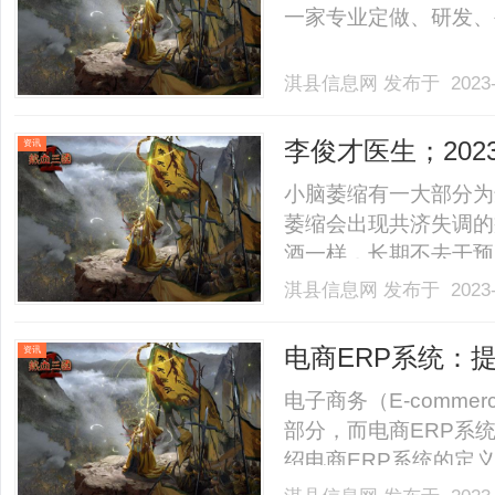
一家专业定做、研发、生产
淇县信息网
发布于 2023-
李俊才医生；20
资讯
法
小脑萎缩有一大部分为
萎缩会出现共济失调的
酒一样，长期不去干预
能自理。还可能会造成
淇县信息网
发布于 2023-
响患者的生存时间。客服
是在调理阶段，鼓励患者给
电商ERP系统：
资讯
电子商务（E-comm
部分，而电商ERP系
绍电商ERP系统的定
率。电商ERP系统是