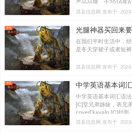
产品品牌，于2016年
土、骨料、装配式业务
淇县信息网
发布于 2023-
大桥、香港国际金融中
国华润大厦（春笋）、广深高
光腿神器买回来要
资讯
在我们平时生活中，经
是冬天穿裙子或者短裤的时
淇县信息网
发布于 2023-
中学英语基本词汇语法
资讯
中学英语基本词汇语法解析cov
[C]堂兄弟姊妹，表兄弟姊
cover['kʌvə]n.[C]封
欢这书的封面。Pleasecovert
淇县信息网
发布于 2023-