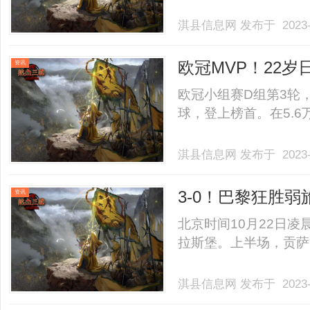
淇县信息网
发布于 2023-
欧冠MVP！22
资讯
游龙
欧冠小组赛D组第3轮
球，登上榜首。在5.6万
淇县信息网
发布于 2023-
3-0！巴黎狂胜
资讯
神迹诞生
北京时间10月22日
拉斯堡。上半场，贡萨洛-
淇县信息网
发布于 2023-